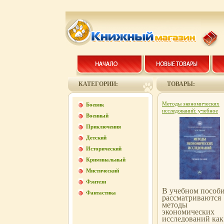
КАТЕГОРИИ:
ТОВАРЫ:
Методы экономических
Боевик
исследований: учебное
Военный
пособие 2009 г ISBN 5-1
002567-7 инфо 5478c.
Приключения
Детский
Исторический
Криминальный
Мистический
Фэнтези
В учебном пособ
Фантастика
рассматриваются
методы
экономических
исследований как