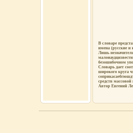
В словаре предст
имена (русские и
Лишь незначитель
малоиаудцизвестн
безошибочном упо
Словарь дает соо
широкого круга чи
соприкасаебгюшдт
средств массовой
Автор Евгений Л