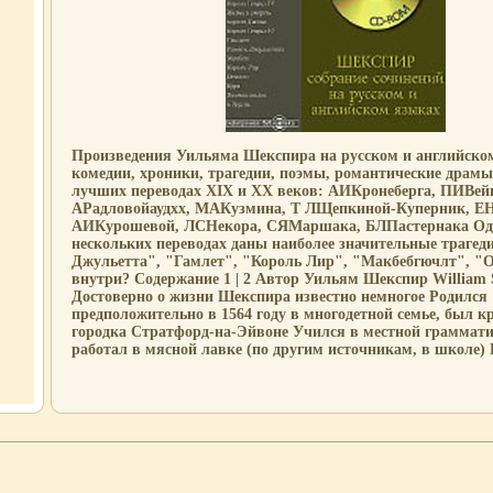
Произведения Уильяма Шекспира на русском и английском
комедии, хроники, трагедии, поэмы, романтические драмы
лучших переводах XIX и XX веков: АИКронеберга, ПИВейн
АРадловойаудхх, МАКузмина, Т ЛЩепкиной-Куперник, Е
АИКурошевой, ЛСНекора, СЯМаршака, БЛПастернака Од
нескольких переводах даны наиболее значительные трагед
Джульетта", "Гамлет", "Король Лир", "Макбебгючлт", "
внутри? Содержание 1 | 2 Автор Уильям Шекспир William 
Достоверно о жизни Шекспира известно немногое Родился
предположительно в 1564 году в многодетной семье, был к
городка Стратфорд-на-Эйвоне Учился в местной граммати
работал в мясной лавке (по другим источникам, в школе) 