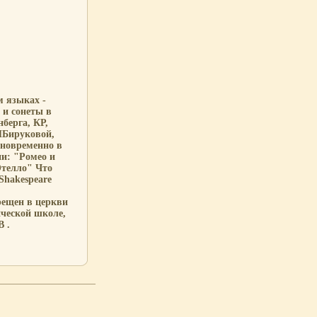
 языках -
 и сонеты в
берга, КР,
НБируковой,
новременно в
ии: "Ромео и
Отелло" Что
Shakespeare
рещен в церкви
ческой школе,
В .