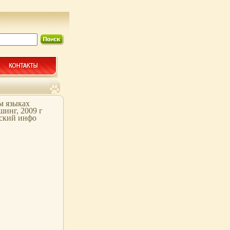
м языках
инг, 2009 г
сский инфо