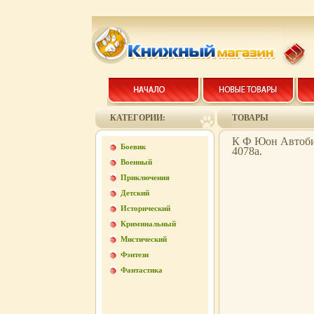
КАТЕГОРИИ:
ТОВАРЫ
К Ф Юон Автоби
Боевик
4078a.
Военный
Приключения
Детский
Исторический
Криминальный
Мистический
Фэнтези
Фантастика