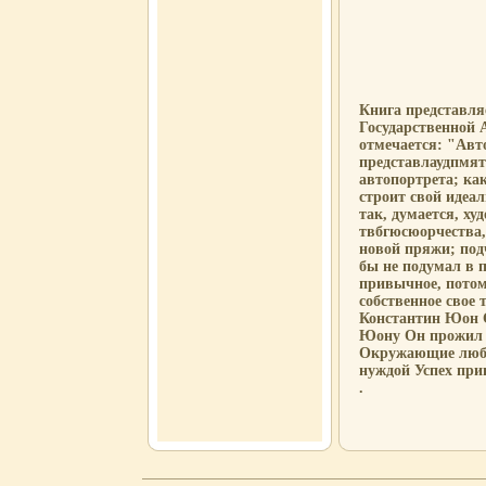
Книга представля
Государственной 
отмечается: "Авт
представлаудпмят
автопортрета; как
строит свой идеал
так, думается, ху
твбгюсюорчества,
новой пряжи; под
бы не подумал в 
привычное, потом
собственное свое
Константин Юон С
Юону Он прожил д
Окружающие любил
нуждой Успех при
.