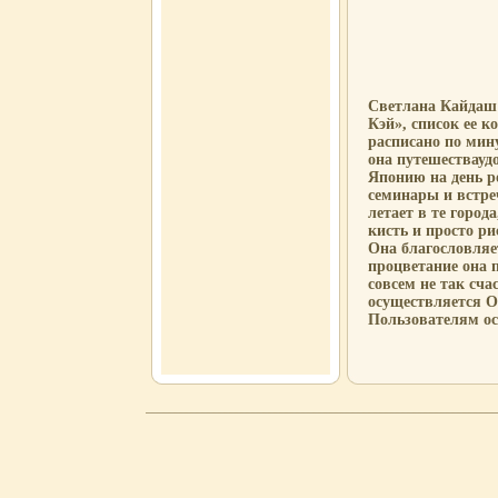
Светлана Кайдаш
Кэй», список ее к
расписано по мину
она путешестваудо
Японию на день р
семинары и встреч
летает в те город
кисть и просто ри
Она благословляе
процветание она 
совсем не так сч
осуществляется 
Пользователям о