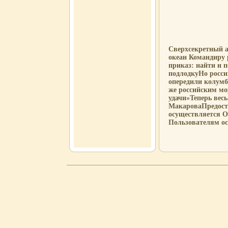
Сверхсекретный а
океан Командиру
приказ: найти и п
подлодкуНо росси
опередили колумб
же российским мо
удачи»Теперь вес
МакароваПредост
осуществляется 
Пользователям ос