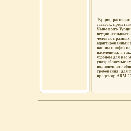
Турция, располага
загадок, представ
Чаще всего Турци
неудивительноатят
человек с разных
адаптированный д
вашим профессио
населением, а та
удобном для вас м
употребляемые ту
полноценного общ
требования: для 
процессор ARM 20