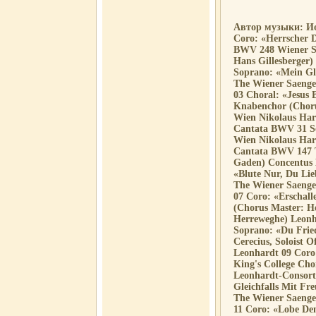
Автор музыки: Ио
Coro: «Herrscher D
BWV 248 Wiener Sa
Hans Gillesberger)
Soprano: «Mein Gla
The Wiener Saenge
03 Choral: «Jesus
Knabenchor (Choru
Wien Nikolaus Harn
Cantata BWV 31 So
Wien Nikolaus Ha
Cantata BWV 147 T
Gaden) Concentus 
«Blute Nur, Du Li
The Wiener Saenge
07 Coro: «Erschal
(Chorus Master: He
Herreweghe) Leonh
Soprano: «Du Frie
Cerecius, Soloist
Leonhardt 09 Coro
King's College Cho
Leonhardt-Consort
Gleichfalls Mit Fr
The Wiener Saenge
11 Coro: «Lobe De