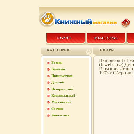
КАТЕГОРИИ:
ТОВАРЫ
Harnoncourt / Le
Боевик
(Jewel Case) Ди
Германия Лицен
Военный
1993 г Сборник:
Приключения
Детский
Исторический
Криминальный
Мистический
Фэнтези
Фантастика