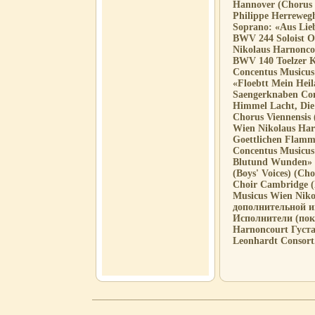
Hannover (Chorus 
Philippe Herreweg
Soprano: «Aus Lie
BWV 244 Soloist O
Nikolaus Harnonco
BWV 140 Toelzer 
Concentus Musicus
«Floebtt Mein Hei
Saengerknaben Con
Himmel Lacht, Die
Chorus Viennensis 
Wien Nikolaus Harn
Goettlichen Flamm
Concentus Musicus
Blutund Wunden» 
(Boys' Voices) (Ch
Choir Cambridge (
Musicus Wien Niko
дополнительной 
Исполнители (пок
Harnoncourt Густа
Leonhardt Consort