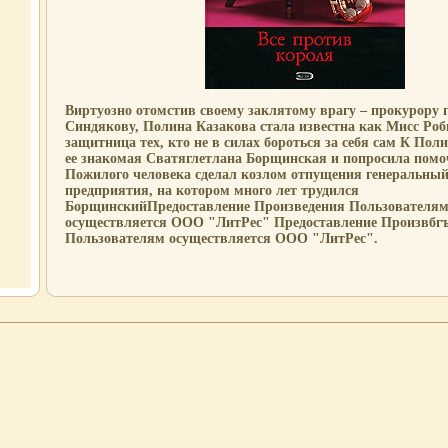
Виртуозно отомстив своему заклятому врагу – прокурору 
Синдякову, Полина Казакова стала известна как Мисс Роб
защитница тех, кто не в силах бороться за себя сам К Пол
ее знакомая Сватяглетлана Борщинская и попросила помо
Пожилого человека сделал козлом отпущения генеральный
предприятия, на котором много лет трудился
БорщинскийПредоставление Произведения Пользователя
осуществляется ООО "ЛитРес" Предоставление Произвбг
Пользователям осуществляется ООО "ЛитРес".