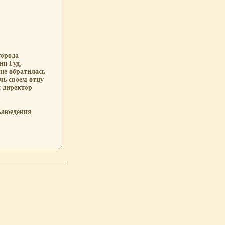
города
ин Гуд,
ине обратилась
чь своем отцу
 директор
м
ъаюедения