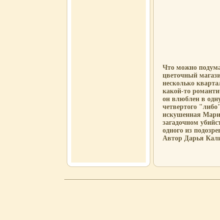
Что можно подума
цветочный магази
несколько кварта
какой-то романти
он влюблен в одн
четвертого "либо
искушенная Мариш
загадочном убийст
одного из подозр
Автор Дарья Кал