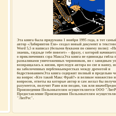
Эта книга была придумана 1 ноября 1995 года, в тот самый
автор «Лабиринтов Ехо» создал новый документ в текстов
Word 5,5 и написал (белыми буквами по синему полю): «Н
знаешь, гаудзьде тебе повезет» – фразу, с которой начинает
о приключениях сэра МаксаЭта книга не единожды гибла 
развалинами уничтоженных черновиков, но с завидным у
возвращалась к жизни, преследуя автора во сне и наяву, н
на заболоченных пербгюкыекрестках между дремотой и
бодрствованиемЭта книга содержит полный и предельно ч
на вопрос «Кто такой Макс Фрай?» и великое множество 
вопросов, ответы на которые автор и сам желал бы получ
разумеется, получит Рано или поздно, так или иначеПредо
Произведения Пользователям осуществляется ООО "ЛитР
Предоставление Произведения Пользователям осуществл
"ЛитРес".