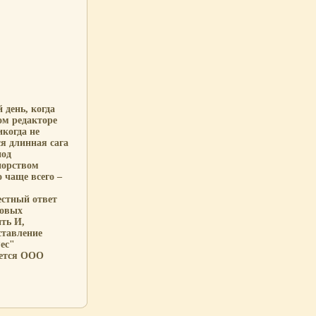
 день, когда
ом редакторе
икогда не
ся длинная сага
под
порством
о чаще всего –
естный ответ
новых
ить И,
ставление
ес"
яется ООО