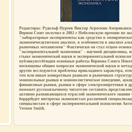
Редакторы: Рудольф Нуреев Виктор Агроскин Американск
Вернон Смит получил в 2002 г Нобелевскую премию по эк
"лабораторные эксперименты как средство в эмпирическо
экономичесаугютком анализе, в особенности в анализе ал
рыночных механизмов" Фактически он стал отцом-основа
"экспериментальной экономики" - научной дисциплины, н
стыке экономической науки и экспериментальной психолог
публикуютсбгюдяя основные работы Вернона Смита Некот
посвящены общим вопросам экономической науки и метод
других исследуются проблемы прикладного характера, от
тем или иным конкретным рынкам и рыночным структур
монопольные рынки и монополистическое поведение, аукц
финансовые рынки, рынки в сфере электроэнергетики и д
поможет русскоязычному читателю составить представлени
активно развивающихся отраслей экономического знания
борррбудет интересна экономистам различной специализац
специалистам в сфере экспериментальной психологии Авт
Vernon Smith.