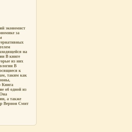
ий экономист
ономике за
м
ьтернативных
телем
аходящейся на
ии В книге
орые из них
ологии В
носящиеся к
ам, таким как
ионы,
р Книга
е об одной из
 Она
ии, а также
ор Вернон Смит