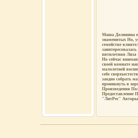
Маша Долинина ни
знаменитых Но, у
семействе влияте
заинтересовалась
пятилетняя Лиза 
Но сейчас вниман
своей комнате наш
малолетней восп
себе сверхъестес
заодно собрать м
проникнуть в хо
Произведения По
Предоставление 
"ЛитРес" Авторы