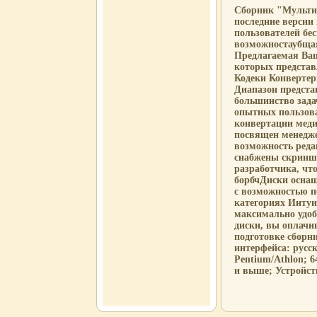
Сборник "Мультиме
последние версии
пользователей бе
возможностаубщая
Предлагаемая Ваш
которых представ
Кодеки Конверте
Диапазон предста
большинство зада
опытных пользова
конвертации мед
посвящен менедж
возможность реда
снабжены скриншо
разработчика, чт
борбчДиски оснащ
с возможностью п
категориях Интуи
максимально удоб
диски, вы оплачи
подготовке сборн
интерфейса: русс
Pentium/Athlon; 
и выше; Устройст