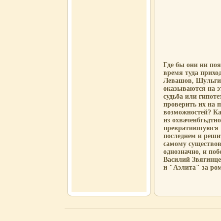
Где бы они ни поя
время туда приход
Левашов, Шульгин
оказываются на э
судьба или гипот
проверить их на 
возможностей? Ка
из охваченбгьдтно
превратившуюся в
последнем и реши
самому существов
однозначно, и поб
Василий Звягинце
и "Аэлита" за ро