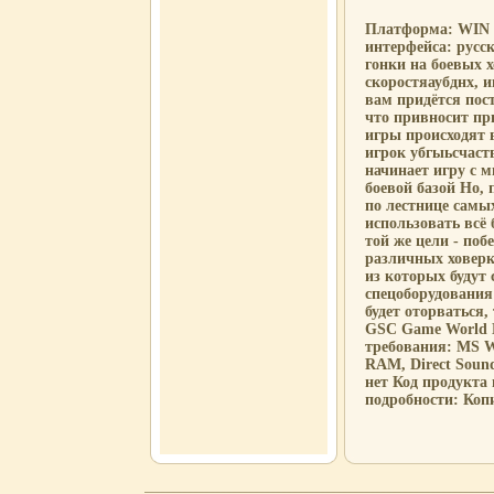
Платформа: WIN 
интерфейса: русс
гонки на боевых 
скоростяаубднх, 
вам придётся пос
что привносит пр
игры происходят 
игрок убгыьсчаст
начинает игру с 
боевой базой Но, 
по лестнице самы
использовать всё 
той же цели - поб
различных ховерк
из которых будут
спецоборудования 
будет оторваться
GSC Game World В
требования: MS Wi
RAM, Direct Soun
нет Код продукта 
подробности: Копи