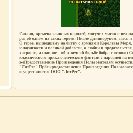
Галлия, времена славных королей, могучих магов и велик
раз об одном из таких героев, Ниале Длинноруком, здесь и
О герое, вышедшему на битву с армиями Королевы Моря, 
юнауацзости и великой доблести, о любви и предательстве,
хитрости, а главное – об извечной борьбе бобра с ослом:) С
классического приключенческого фэнтези с пародией на не
жеПредоставление Произведения Пользователям осущест
"ЛитРес" Прбгырчедоставление Произведения Пользоват
осуществляется ООО "ЛитРес".