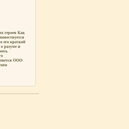
их героев Как
 повествуется
о его краткой
 о разуме и
месь
го
вляется ООО
елям