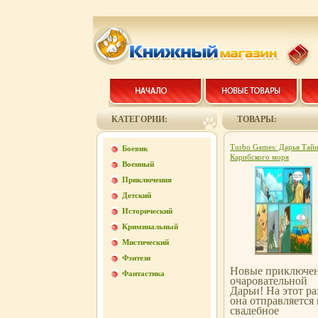
КАТЕГОРИИ:
ТОВАРЫ:
Turbo Games: Дарья Тай
Боевик
Карибского моря
Военный
Компьютерная игра CD-
2009 г Издатели: Руссоб
Приключения
GFI; Разработчик: WaterFa
Детский
Interactive пластиковый J
case Что делать, если
Исторический
программа не запускаетс
Криминальный
инфо 6736b.
Мистический
Фэнтези
Новые приключе
Фантастика
очаровательной
Дарьи! На этот ра
она отправляется 
свадебное