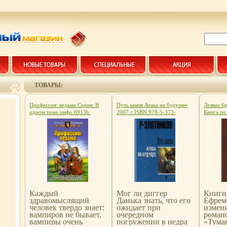
ТОВАРЫ:
Профессия: ведьма Серия: В
Путь князя Атака на будущее
Лезвие б
одном томе инфо 6913b.
2007 г ISBN 978-5-373-
Книга по
01122-8 инфо 6918b.
Мягкая о
978-5-99
60x84/16
6919b.
Каждый
Мог ли диггер
Книги
здравомыслящий
Данька знать, что его
Ефремо
человек твердо знает:
ожидает при
измен
вампиров не бывает,
очередном
роман
вампиры очень
погружении в недра
«Тума