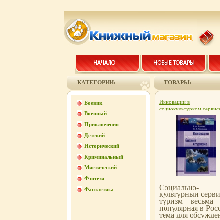
КАТЕГОРИИ:
ТОВАРЫ:
Инновации в
Боевик
социокультурном сервис
Военный
туризме 2006 г ISBN 5-9
0164-3, инфо 12103c.
Приключения
Детский
Исторический
Криминальный
Мистический
Фэнтези
Социально-
Фантастика
культурный серви
туризм – весьма
популярная в Рос
тема для обсужде