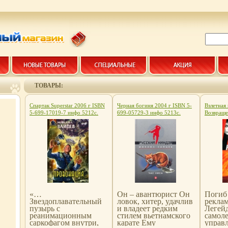
ТОВАРЫ:
Спартак Superstar 2006 г ISBN
Черная богиня 2004 г ISBN 5-
Взлетная
5-699-17019-7 инфо 5212c.
699-05729-3 инфо 5213c.
Возвраще
5218c.
«…
Он – авантюрист Он
Погиб
Звездоплавательный
ловок, хитер, удачлив
рекла
пузырь с
и владеет редким
Легей
реанимационным
стилем вьетнамского
самоле
саркофагом внутри,
карате Ему
управл