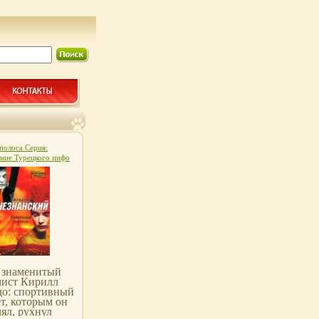
 полоса Серия:
ние Турецкого инфо
 знаменитый
мист Кирилл
до: спортивный
т, которым он
ял, рухнул