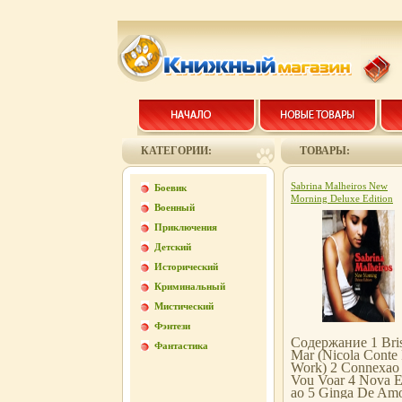
КАТЕГОРИИ:
ТОВАРЫ:
Sabrina Malheiros New
Боевик
Morning Deluxe Edition
Военный
Формат: Audio CD (Supe
Jewel Box) Дистрибьюто
Приключения
Far Out Recordings, Конц
Детский
"Группа Союз" Европейс
Союз Лицензионные това
Исторический
инфо 4589c.
Криминальный
Мистический
Фэнтези
Содержание 1 Bri
Фантастика
Mar (Nicola Conte
Work) 2 Connexao
Vou Voar 4 Nova E
ao 5 Ginga De Am