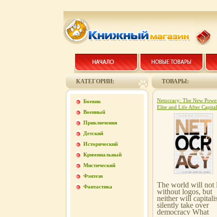
КАТЕГОРИИ:
ТОВАРЫ:
Netocracy: The New Powe
Боевик
Elite and Life After Capita
Военный
Издательство: Financial T
Prentice Hall, 2002 г Мяг
Приключения
обложка, 288 стр ISBN
Детский
1903684293 инфо 7900b.
Исторический
Криминальный
Мистический
Фэнтези
The world will not 
Фантастика
without logos, but
neither will capital
silently take over
democracy What